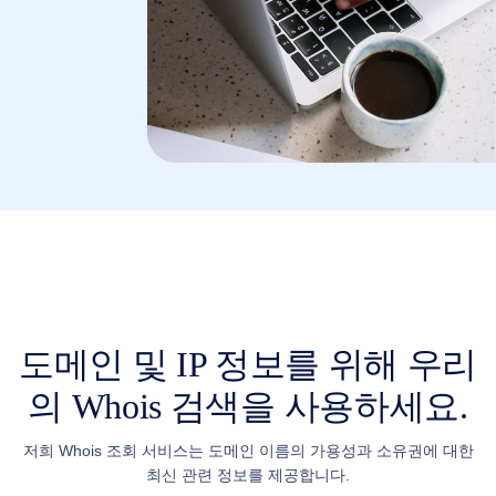
Australian Dollar AUD
(AU$)
Copyright
©
2002-
2025
Dynadot
LLC.
All
rights
reserved.
도
메
인
도
메
인
도메인 및 IP 정보를 위해 우리
을
찾
의 Whois 검색을 사용하세요.
으
세
저희 Whois 조회 서비스는 도메인 이름의 가용성과 소유권에 대한
요
최신 관련 정보를 제공합니다.