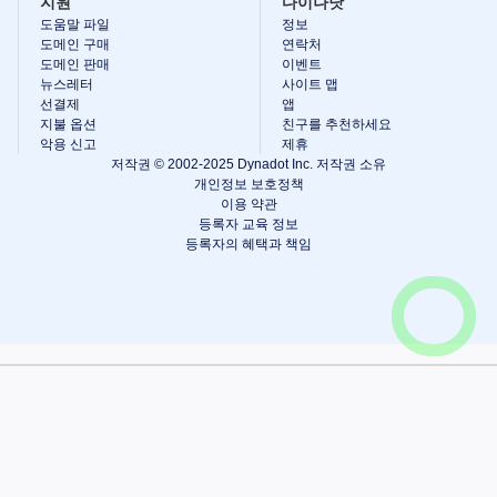
지원
다이나닷
지
도움말 파일
정보
불
옵
도메인 구매
연락처
션
도메인 판매
이벤트
선
뉴스레터
사이트 맵
결
선결제
앱
제
지불 옵션
친구를 추천하세요
학
악용 신고
제휴
습
저작권 © 2002-2025 Dynadot Inc. 저작권 소유
도
개인정보 보호정책
메
이용 약관
인
등록자 교육 정보
이
름
등록자의 혜택과 책임
기
본
가
이
드
도
메
장바구니 보기
인
투
자
가
이
드
제