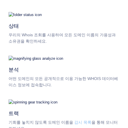
검
색
도
메
인
검
상태
색
AI
우리의 Whois 조회를 사용하여 모든 도메인 이름의 가용성과
도
소유권을 확인하세요.
메
인
검
색
대
량
도
분석
메
인
어떤 도메인의 모든 공개적으로 이용 가능한 WHOIS 데이터베
검
이스 정보에 접속합니다.
색
아
이
디
엔
지
표
트랙
검
색
기회를 놓치지 않도록 도메인 이름을
감시 목록
을 통해 모니터
심
화