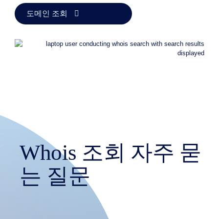
리
경
도메인 조회
매
최
후
의
기
회
경
매
만
료
된
청
산
사
용
자
Whois 조회 자주 묻
목
록
사
용
는 질문
자
목
록
사
용
자
경