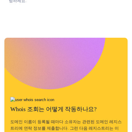
링하세요.
검
색
전
송
도
메
인
이
전
대
량
도
메
인
이
전
TLD
도
메
인
가
격
Whois 조회는 어떻게 작동하나요?
도
메
인
도메인 이름이 등록될 때마다 소유자는 관련된 도메인 레지스
판
매
트리에 연락 정보를 제출합니다. 그런 다음 레지스트리는 이