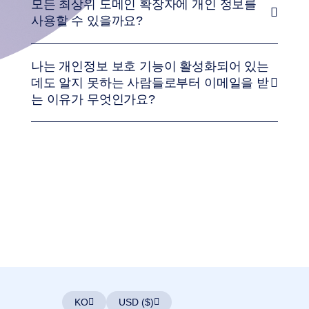
원
모든 최상위 도메인 확장자에 개인 정보를
도
사용할 수 있을까요?
메
인
구
매
도
나는 개인정보 보호 기능이 활성화되어 있는
메
데도 알지 못하는 사람들로부터 이메일을 받
인
판
는 이유가 무엇인가요?
매
도
구
웹
사
이
트
빌
더
이
메
일
로
고
메
이
커
SSL
KO
USD ($)
보