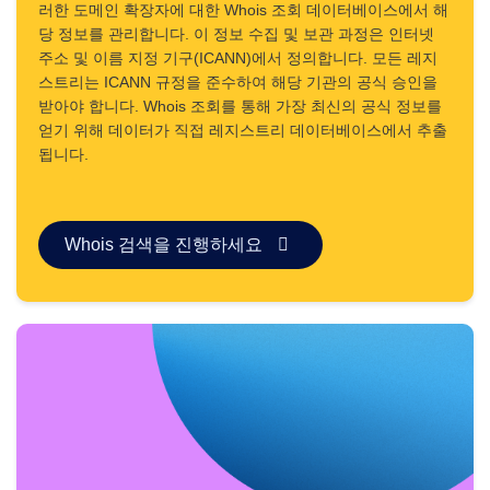
러한 도메인 확장자에 대한 Whois 조회 데이터베이스에서 해
도
구
당 정보를 관리합니다. 이 정보 수집 및 보관 과정은 인터넷
누
주소 및 이름 지정 기구(ICANN)에서 정의합니다. 모든 레지
구
스트리는 ICANN 규정을 준수하여 해당 기관의 공식 승인을
일
까
받아야 합니다. Whois 조회를 통해 가장 최신의 공식 정보를
조
얻기 위해 데이터가 직접 레지스트리 데이터베이스에서 추출
회
도
됩니다.
메
인
평
가
제
Whois 검색을 진행하세요
안
도
구
우
아
한
삭
제
도
메
인
보
안
도
메