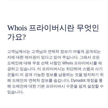
애
프
터
마
켓
검
색
Whois 프라이버시란 무엇인
모
든
가요?
도
메
인
경
매
고객님께서는 고객님의 연락처 정보가 어떻게 공개되는
만
지에 대한 제어권이 있다고 믿어 주십니다. 그래서 모든
료
도메인에 대해 무료 선택 사항인 Whois 프라이버시를 제
된
도
공하고 있습니다. 이 프라이버시는 차단하여 스팸과 사기
메
인
꾼들이 이 공개 가능한 정보를 남용하는 것을 방지하기 위
만
해 도메인의 연락처 정보를 숨깁니다. Dynadot 계정을 통
료
된
해 도메인에 대한 기본 프라이버시 수준을 쉽게 설정할 수
경
있습니다.
매
레
지
스
트