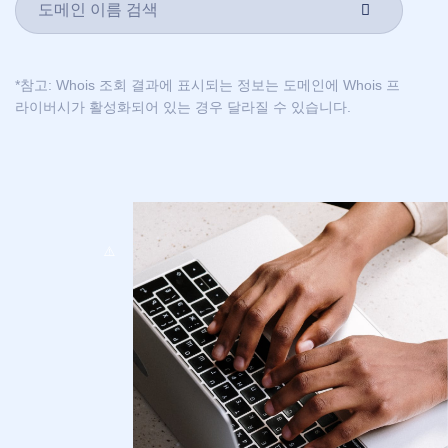
文
العربية
Deutsch
*참고: Whois 조회 결과에 표시되는 정보는 도메인에 Whois 프
Português
라이버시가 활성화되어 있는 경우 달라질 수 있습니다.
Français
Русский
हिन्दी
Italiano
USD
($)
日
本
US Dollar USD ($)
語
Euro EUR (€)
人民币 CNY (¥)
Indonesia
Canadian Dollar CAD
(C$)
Српски
Pesos Mexicanos MXN
(MX$)
British Pound GBP (£)
Real Brasileiro BRL
(R$)
Indian Rupee INR (Rs.)
Indonesian Rupiah
IDR (Rp)