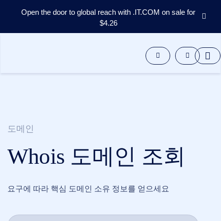
Open the door to global reach with .IT.COM on sale for
$4.26
도
메
인
애
프
터
마
켓
도
구
도메인
자
원
지
Whois 도메인 조회
원
KO
English
요구에 따라 핵심 도메인 소유 정보를 얻으세요
Español
中