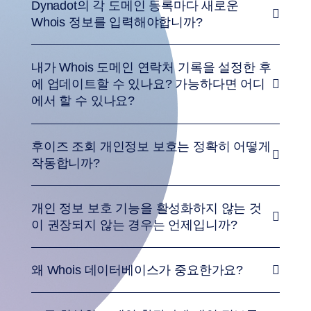
Dynadot의 각 도메인 등록마다 새로운
매
프
Whois 정보를 입력해야합니까?
리
미
엄
사
내가 Whois 도메인 연락처 기록을 설정한 후
용
자
에 업데이트할 수 있나요? 가능하다면 어디
경
에서 할 수 있나요?
매
백
오
더
후이즈 조회 개인정보 보호는 정확히 어떻게
도
작동합니까?
구
백
오
더
개인 정보 보호 기능을 활성화하지 않는 것
백
오
이 권장되지 않는 경우는 언제입니까?
프
로
덕
션
왜 Whois 데이터베이스가 중요한가요?
경
매
자