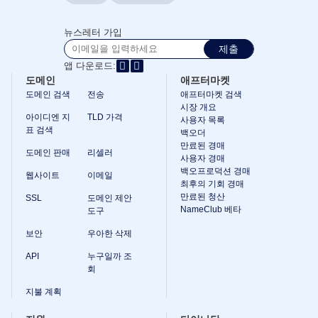
안
리
셀
뉴스레터 가입
러
프
제출
로
앱 다운로드:
그
램
도메인
애프터마켓
자
도메인 검색
전송
애프터마켓 검색
원
시장 개요
아이디엔 지
TLD 가격
사용자 목록
표 검색
백오더
자
원
만료된 경매
도메인 판매
리셀러
다
사용자 경매
이
백오프로덕션 경매
웹사이트
이메일
나
최후의 기회 경매
닷
만료된 청산
블
SSL
도메인 제안
로
NameClub 베타
도구
그
뉴
보안
우아한 삭제
스
레
API
누구일까 조
터
회
결
지불 계획
제
방
법