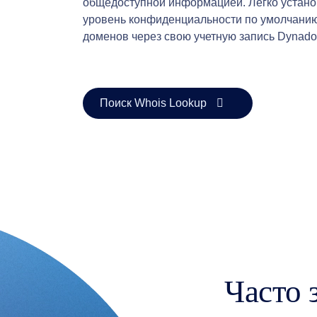
общедоступной информацией. Легко устано
Программа
реселлеров
уровень конфиденциальности по умолчани
Ресурсы
Ресурсы
доменов через свою учетную запись Dynadot
Блог
Dynadot
Рассылки
Способы
оплаты
Способы
Поиск Whois Lookup
оплаты
Предоплата
Обучение
Руководство
по
основам
доменных
имен
Руководство
по
инвестициям
в
домены
Партнер
Общая
партнерская
Часто 
программа
Посредник
Программа
реселлеров