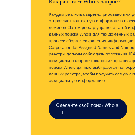
Вторичный
Как работает Whois-запрос?
рынок
Управляйте
своим
Каждый раз, когда зарегистрировано имя 
портфелем
отправляет контактную информацию в асс
доменов. Затем реестр управляет этой ин
Исследовать
данных поиска Whois для тех доменных р
Поиск
процесс сбора и сохранения информации о
товаров
по
Corporation for Assigned Names and Numbe
истечении
реестры должны соблюдать положения ICA
гарантийного
срока
официально аккредитованными организац
Все
поиска Whois данные выбираются непосре
аукционы
доменов
данных реестра, чтобы получить самую ак
Просроченные
официальную информацию.
домены
Просроченные
домены
Аукционы
реестра
Аукцион
Сделайте свой поиск Whois
последнего
шанса
Истекший
разрешительный
документ
Список