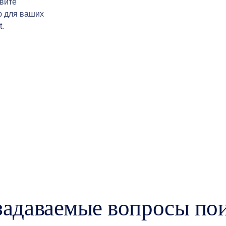
вите
ю для ваших
.
задаваемые вопросы по