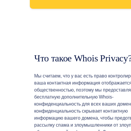
пользователей
Список
пользователей
Пользовательские
аукционы
Аукционы
для
премиум-
пользователей
Инструменты
для
предварительного
заказа
Что такое Whois Privacy
ожидание
товара
Отложенные
заказы
Ресурсы
Мы считаем, что у вас есть право контролир
Покупка
ваша контактная информация отображаетс
доменов
Продажа
общественностью, поэтому мы предоставл
доменов
бесплатную дополнительную Whois-
Инструменты
Конструктор
конфиденциальность для всех ваших домен
сайтов
Почта
конфиденциальность скрывает контактную
Создатель
информацию вашего домена, чтобы предот
логотипов
SSL
рассылку спама и злоумышленники от злоу
Безопасность