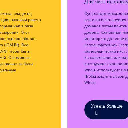
Для чего использ
домена, владелец
Существует множество
оциированный реестр
всего он используется
формацией в базе
доменов путем поиска
асширений. Этот
домена, контактная и
пределен Internet
мониторинг дат истече
rs (ICANN). Все
используются как исс
NN, чтобы быть
как юридический инст
ией. С помощью
использования или нар
дственно из базы
инструмент диагностик
туальную
Whois используются м
Чтобы защитить свои 
Whois.
Узнать больше