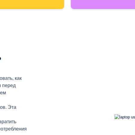
?
овать, как
я перед
яем
ов. Эта
вратить
потребления