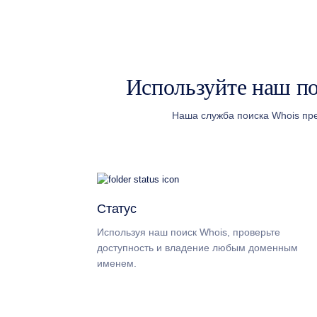
Australian Dollar AUD
(AU$)
Copyright
©
2002-
2025
Dynadot
Используйте наш по
LLC.
All
rights
reserved.
Наша служба поиска Whois пр
Домены
Найди
свой
домен
Поиск
Поиск
доменов
Поиск
Статус
доменов
с
помощью
Используя наш поиск Whois, проверьте
ИИ
доступность и владение любым доменным
Массовый
поиск
именем.
доменов
Поиск
IDN
Расширенный
поиск