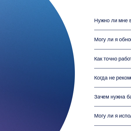
Поддержка
Центр
помощи
Справка
Форум
Нужно ли мне 
Запрос
менеджера
по
работе
Могу ли я обно
с
клиентами
Инструменты
поддержки
Как точно раб
Свяжитесь
с
нами
Тикеты
поддержки
Когда не реко
Сообщить
о
нарушении
Сообщить
Зачем нужна б
об
ошибках
Запросы
функций
Могу ли я исп