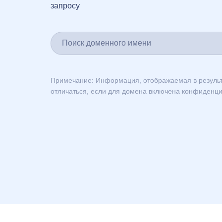
запросу
العربية
Deutsch
Português
Français
हिन्दी
Примечание: Информация, отображаемая в результ
Italiano
отличаться, если для домена включена конфиденци
日
USD
本
($)
語
US Dollar USD ($)
한
Euro EUR (€)
국
人民币 CNY (¥)
어
Canadian Dollar CAD
(C$)
Indonesia
Pesos Mexicanos MXN
(MX$)
Српски
British Pound GBP (£)
Real Brasileiro BRL
(R$)
Indian Rupee INR (Rs.)
Indonesian Rupiah
IDR (Rp)