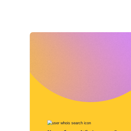
Перенос
Перенос
доменов
Массовый
трансфер
доменов
TLD
Цены
на
домены
Продажа
доменных
имен
Инструменты
Поиск
в
Whois
Оценка
домена
Инструмент
рекомендаций
Льготный
период
возврата
Безопасность
доменов
Управление
доменами
API