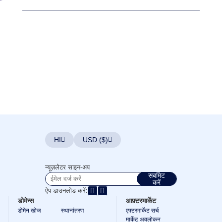
HI
USD ($)
न्यूज़लेटर साइन-अप
सबमिट
करें
ऐप डाउनलोड करें:
डोमेन्स
आफ़्टरमार्केट
डोमेन खोज
स्थानांतरण
एफ्टरमार्केट सर्च
मार्केट अवलोकन