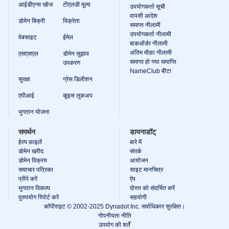
आईडीएन्स खोज
टीएलडी मूल्य
उपयोगकर्ता सूची
वापसी आदेश
डोमेन बिक्री
विक्रेता
समाप्त नीलामी
उपयोगकर्ता नीलामी
वेबसाइट
ईमेल
बाकऑर्डर नीलामी
अंतिम मौक़ा नीलामी
एसएसएल
डोमेन सुझाव
समाप्त हो गया समाप्ति
उपकरण
NameClub बीटा
सुरक्षा
ग्रेस डिलीशन
एपीआई
व्हूइस लुकअप
भुगतान योजना
समर्थन
डायनाडॉट्
हेल्प फ़ाइलें
बारे में
डोमेन खरीद
संपर्क
डोमेन विक्रय
आयोजन
समाचार पत्रिका
साइट मानचित्र
प्रीपे करें
ऐप
भुगतान विकल्प
दोस्त को संदर्भित करें
दुरुपयोग रिपोर्ट करें
सहयोगी
कॉपीराइट © 2002-2025 Dynadot Inc. सर्वाधिकार सुरक्षित।
गोपनीयता नीति
उपयोग की शर्तें