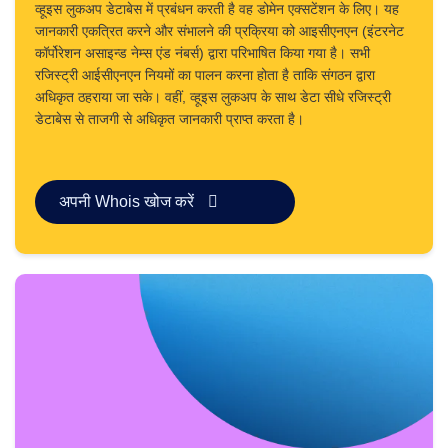
सूची
व्हूइस लुकअप डेटाबेस में प्रबंधन करती है वह डोमेन एक्सटेंशन के लिए। यह
उपयोगकर्ता
जानकारी एकत्रित करने और संभालने की प्रक्रिया को आइसीएनएन (इंटरनेट
नीलामी
प्रीमियम
कॉर्पोरेशन असाइन्ड नेम्स एंड नंबर्स) द्वारा परिभाषित किया गया है। सभी
उपयोगकर्ता
रजिस्ट्री आईसीएनएन नियमों का पालन करना होता है ताकि संगठन द्वारा
नीलामी
अधिकृत ठहराया जा सके। वहीं, व्हूइस लुकअप के साथ डेटा सीधे रजिस्ट्री
बैकऑर्डर
डेटाबेस से ताजगी से अधिकृत जानकारी प्राप्त करता है।
टूल्स
इलाहाबाद
उपनगर
बाकऑर्डर
नीलामी
अपनी Whois खोज करें
संसाधन
डोमेन
खरीद
डोमेन
विक्रय
उपकरण
वेबसाइट
निर्माता
ईमेल
लोगो
मेकर
एसएसएल
सुरक्षा
रेसेलर
प्रोग्राम