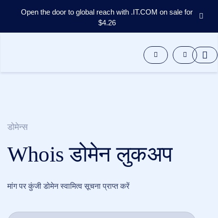
Open the door to global reach with .IT.COM on sale for
$4.26
डोमेन्स
आफ़्टरमार्केट
उपकरण
संसाधन
समर्थन
HI
English
डोमेन्स
Español
Whois डोमेन लुकअप
中
文
العربية
Deutsch
मांग पर कुंजी डोमेन स्वामित्व सूचना प्राप्त करें
Português
Français