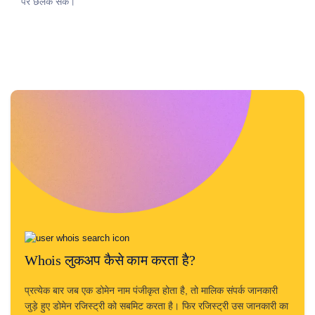
करें
पर छलक सकें।
अन्वेषण
करें
एफ्टरमार्केट
सर्च
सभी
डोमेन
नीलामी
समाप्त
हुए
डोमेन
समाप्त
नीलामी
रजिस्ट्री
नीलामी
अंतिम
मौक़ा
नीलामी
समाप्त
हो
गया
Whois लुकअप कैसे काम करता है?
समाप्ति
उपयोगकर्ता
प्रत्येक बार जब एक डोमेन नाम पंजीकृत होता है, तो मालिक संपर्क जानकारी
सूची
जुड़े हुए डोमेन रजिस्ट्री को सबमिट करता है। फिर रजिस्ट्री उस जानकारी का
उपयोगकर्ता