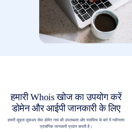
All
rights
reserved.
डोमेन्स
अपने
डोमेन
को
खोजें
खोजें
डोमेन
खोज
एआई
डोमेन
खोज
मोटी
डोमेन
खोज
आईडीएन्स
हमारी Whois खोज का उपयोग करें
खोज
उन्नत
डोमेन और आईपी जानकारी के लिए
खोज
स्थानांतरण
डोमेन
हमारी व्हूइस लुकअप सेवा डोमेन नाम की उपलब्धता और स्वामित्व के बारे में नवीनतम
स्थानांतरण
प्रासंगिक जानकारी प्रदान करती है।
थोक