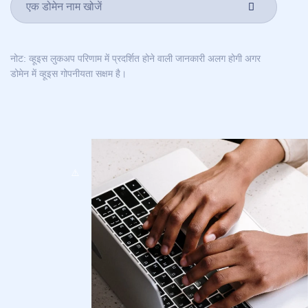
Русский
Italiano
日
नोट: व्हूइस लुकअप परिणाम में प्रदर्शित होने वाली जानकारी अलग होगी अगर
USD
本
($)
डोमेन में व्हूइस गोपनीयता सक्षम है।
語
US Dollar USD ($)
한
Euro EUR (€)
국
人民币 CNY (¥)
어
Canadian Dollar CAD
(C$)
Indonesia
Pesos Mexicanos MXN
(MX$)
Српски
British Pound GBP (£)
Real Brasileiro BRL
(R$)
Indian Rupee INR (Rs.)
Indonesian Rupiah
IDR (Rp)
Australian Dollar AUD
(AU$)
Copyright
©
2002-
2025
Dynadot
LLC.