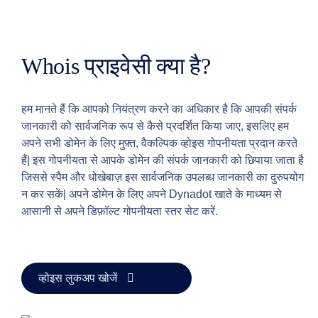
कार्यक्रम
रीसेलर
रेसेलर
प्रोग्राम
Whois प्राइवेसी क्या है?
समर्थन
सहायता
केंद्र
हम मानते हैं कि आपको नियंत्रण करने का अधिकार है कि आपकी संपर्क
हेल्प
फ़ाइलें
जानकारी को सार्वजनिक रूप से कैसे प्रदर्शित किया जाए, इसलिए हम
फ़ोरम
खाता
अपने सभी डोमेन के लिए मुफ़्त, वैकल्पिक व्होइस गोपनीयता प्रदान करते
प्रबंधक
हैं| इस गोपनीयता से आपके डोमेन की संपर्क जानकारी को छिपाया जाता है
अनुरोध
जिससे स्पैम और धोखेबाज़ इस सार्वजनिक उपलब्ध जानकारी का दुरुपयोग
सहायता
न कर सकें| अपने डोमेन के लिए अपने Dynadot खाते के माध्यम से
उपकरण
संपर्क
आसानी से अपने डिफ़ॉल्ट गोपनीयता स्तर सेट करें.
करें
सहायता
टिकट
दुरुपयोग
रिपोर्ट
करें
व्होइस लुकअप खोजें
संकेत
दोष
रिपोर्ट
करें