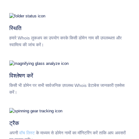
डोमेन
स्थानांतरण
टीएलडी
डोमेन
मूल्यों
स्थिति
डोमेन
बिक्री
हमारे Whois लुकअप का उपयोग करके किसी डोमेन नाम की उपलब्धता और
उपकरण
स्वामित्व की जांच करें।
व्हूइस
लुकअप
डोमेन
मूल्यांकन
सुझाव
टूल
विश्लेषण करें
ग्रेस
डिलीशन
डोमेन
किसी भी डोमेन पर सभी सार्वजनिक उपलब्ध Whois डेटाबेस जानकारी एक्सेस
सुरक्षा
करें।
डोमेन
प्रबंधन
एपीआई
आफ़्टरमार्केट
पोर्टफोलियो
ट्रैक
का
प्रबंधन
अपनी
वॉच लिस्ट
के माध्यम से डोमेन नामों का मॉनिटरिंग करें ताकि आप अवसरों