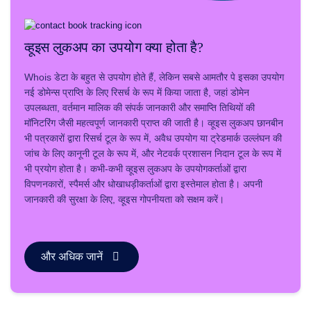
संसाधन
संसाधन
व्हूइस लुकअप का उपयोग क्या होता है?
डायनाडॉट
ब्लॉग
न्यूज़लेटर्स
Whois डेटा के बहुत से उपयोग होते हैं, लेकिन सबसे आमतौर पे इसका उपयोग
भुगतान
नई डोमेन्स प्राप्ति के लिए रिसर्च के रूप में किया जाता है, जहां डोमेन
विधियाँ
उपलब्धता, वर्तमान मालिक की संपर्क जानकारी और समाप्ति तिथियों की
भुगतान
विकल्प
मॉनिटरिंग जैसी महत्वपूर्ण जानकारी प्राप्त की जाती है। व्हूइस लुकअप छानबीन
प्रीपे
भी पत्रकारों द्वारा रिसर्च टूल के रूप में, अवैध उपयोग या ट्रेडमार्क उल्लंघन की
करें
जांच के लिए कानूनी टूल के रूप में, और नेटवर्क प्रशासन निदान टूल के रूप में
शिक्षा
भी प्रयोग होता है। कभी-कभी व्हूइस लुकअप के उपयोगकर्ताओं द्वारा
डोमेन
विपणनकारों, स्पैमर्स और धोखाधड़ीकर्ताओं द्वारा इस्तेमाल होता है। अपनी
नाम
की
जानकारी की सुरक्षा के लिए, व्हूइस गोपनीयता को सक्षम करें।
मूल
बातें
गाइड
डोमेन
निवेश
और अधिक जानें
गाइड
सहयोगी
सामान्य
सहयोगी