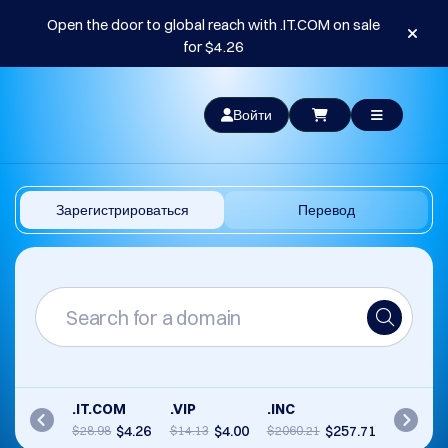
Open the door to global reach with .IT.COM on sale
for $4.26
Войти
Зарегистрироваться
Перевод
.IT.COM
.VIP
.INC
$4.26
$4.00
$257.71
$28.98
$14.13
$2060.21