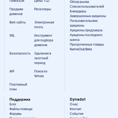
Поиск IDN
Цены TLD
Обзор рынка
Массовые изменения доменов: вносите обновления
Список пользователей
Продажи
Реселлеры
в несколько доменов сразу, чтобы сэкономить
Бэкордеры
доменов
время.
Завершенные аукционы
Пользовательские
Фильтрация: используйте фильтры для быстрого
Веб-сайты
Электронная
аукционы
почта
поиска и управления конкретными доменами в
Аукционы предзаказа
вашем аккаунте.
Аукционы последнего
SSL
Инструмент
шанса
для подбора
Просроченные товары
доменов
NameClub Beta
Эти функции доступны через удобную панель
Безопасность
Удаление в
управления Dynadot, разработанную для
льготный
удовлетворения потребностей как небольших, так и
период
крупных портфелей доменов.
API
Поиск по
Whois
Платежный
план
Поддержка
Dynadot
Блог
О нас
Файлы помощи
Контакт
Форумы
События